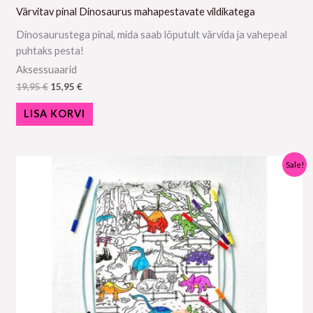
Värvitav pinal Dinosaurus mahapestavate vildikatega
Dinosaurustega pinal, mida saab lõputult värvida ja vahepeal
puhtaks pesta!
Aksessuaarid
19,95
€
15,95
€
LISA KORVI
Algne
Praegune
Sale!
hind
hind
oli:
on:
24,95 €.
19,95 €.