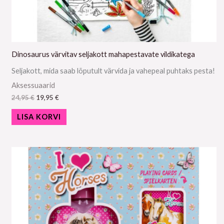
Dinosaurus värvitav seljakott mahapestavate vildikatega
Seljakott, mida saab lõputult värvida ja vahepeal puhtaks pesta!
Aksessuaarid
24,95
€
19,95
€
LISA KORVI