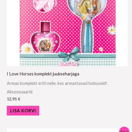
I Love Horses komplekt juukseharjaga
Armas komplekt eriti neile, kes armastavad hobuseid!
Aksessuaarid
12,95
€
LISA KORVI
Algne
Praegune
Sale!