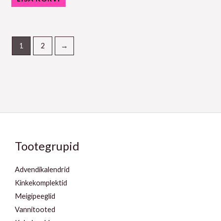
1
2
→
Tootegrupid
Advendikalendrid
Kinkekomplektid
Meigipeeglid
Vannitooted