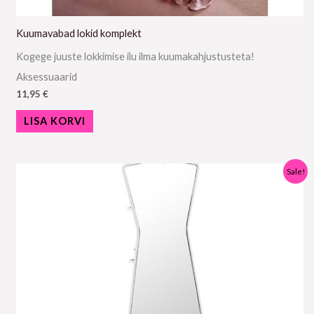
Kuumavabad lokid komplekt
Kogege juuste lokkimise ilu ilma kuumakahjustusteta!
Aksessuaarid
11,95
€
LISA KORVI
Algne
Praegune
Sale!
hind
hind
oli:
on:
17,95 €.
14,95 €.