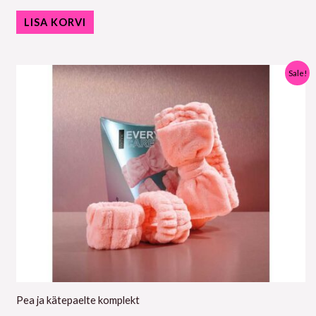
LISA KORVI
Algne
Praegune
Sale!
hind
hind
oli:
on:
7,95 €.
5,95 €.
Pea ja kätepaelte komplekt