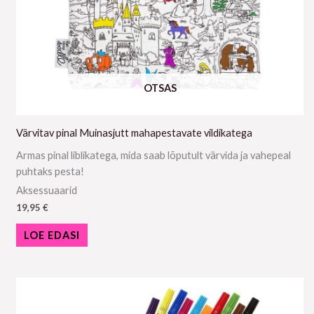
OTSAS
Värvitav pinal Muinasjutt mahapestavate vildikatega
Armas pinal liblikatega, mida saab lõputult värvida ja vahepeal
puhtaks pesta!
Aksessuaarid
19,95
€
LOE EDASI