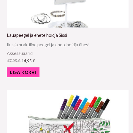
Lauapeegel ja ehete hoidja Sissi
Ilus ja praktiline peegel ja ehetehoidja ühes!
Aksessuaarid
17,95
€
14,95
€
LISA KORVI