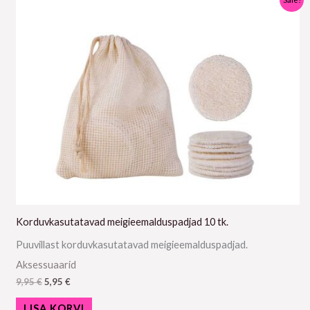
hind
hind
oli:
on:
9,95 €.
5,95 €.
Korduvkasutatavad meigieemalduspadjad 10 tk.
Puuvillast korduvkasutatavad meigieemalduspadjad.
Aksessuaarid
9,95
€
5,95
€
LISA KORVI