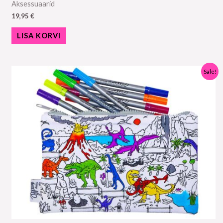
Aksessuaarid
19,95
€
LISA KORVI
Algne
Praegune
Sale!
hind
hind
oli:
on:
19,95 €.
15,95 €.