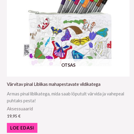
OTSAS
Värvitav pinal Liblikas mahapestavate vildikatega
Armas pinal liblikatega, mida saab lõputult värvida ja vahepeal
puhtaks pesta!
Aksessuaarid
19,95
€
LOE EDASI