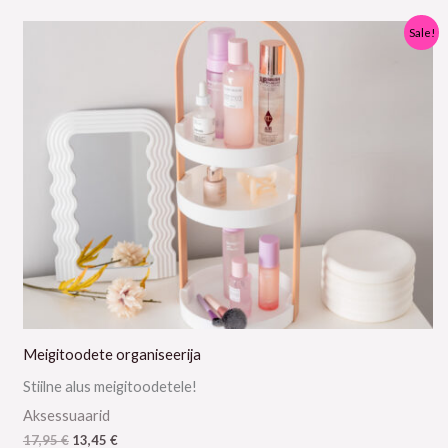
Algne
Praegune
Sale!
hind
hind
oli:
on:
17,95 €.
13,45 €.
Meigitoodete organiseerija
Stiilne alus meigitoodetele!
Aksessuaarid
17,95
€
13,45
€