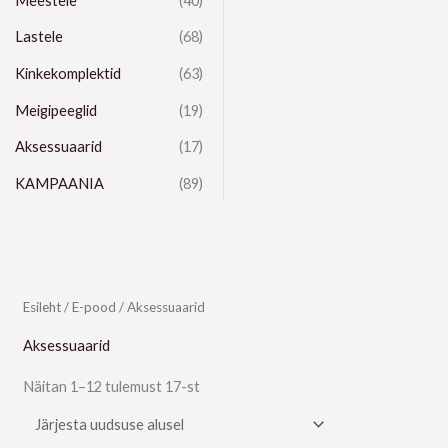
Meestele
(40)
Lastele
(68)
Kinkekomplektid
(63)
Meigipeeglid
(19)
Aksessuaarid
(17)
KAMPAANIA
(89)
Sorditud
Esileht
/
E-pood
/ Aksessuaarid
uusimate
järgi
Aksessuaarid
Näitan 1–12 tulemust 17-st