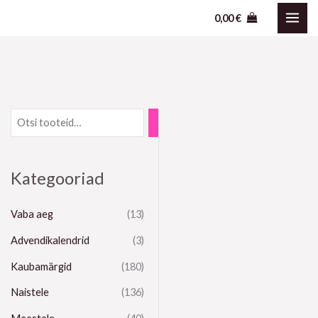
Skip
0,00
€
to
content
Kategooriad
Vaba aeg
(13)
Advendikalendrid
(3)
Kaubamärgid
(180)
Naistele
(136)