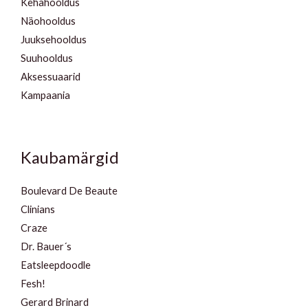
Kehahooldus
Näohooldus
Juuksehooldus
Suuhooldus
Aksessuaarid
Kampaania
Kaubamärgid
Boulevard De Beaute
Clinians
Craze
Dr. Bauer´s
Eatsleepdoodle
Fesh!
Gerard Brinard