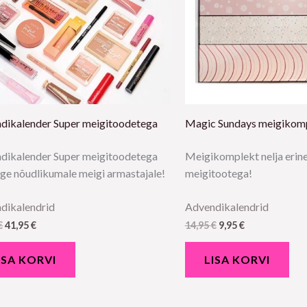
dikalender Super meigitoodetega
Magic Sundays meigikom
dikalender Super meigitoodetega
Meigikomplekt nelja erin
ige nõudlikumale meigi armastajale!
meigitootega!
dikalendrid
Advendikalendrid
€
41,95
€
14,95
€
9,95
€
ISA KORVI
LISA KORVI