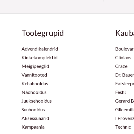
€
5
3
:
l
n
i
n
.
,
3
i
d
n
e
€
9
2
:
o
d
h
.
5
,
1
n
o
i
9
Tootegrupid
Kaub
4
:
l
n
€
5
5
1
i
d
.
,
2
:
o
Advendikalendrid
Boulevar
€
9
5
1
n
Kinkekomplektid
Clinians
.
5
,
9
:
Meigipeeglid
Craze
9
,
1
Vannitooted
Dr. Bauer
€
5
9
8
.
Kehahooldus
Eatsleep
5
,
€
9
Näohooldus
Fesh!
.
€
5
Juuksehooldus
Gerard B
.
Suuhooldus
Glicemill
€
Aksessuaarid
I Provenz
.
Kampaania
Technic