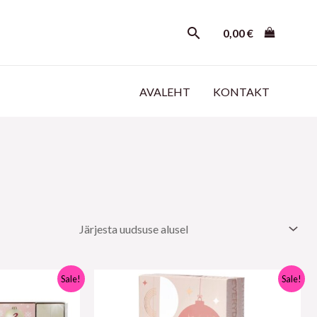
Otsi
0,00
€
AVALEHT
KONTAKT
Algne
Praegune
Sale!
Sale!
hind
hind
oli:
on:
35,95 €.
26,95 €.