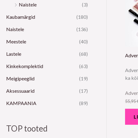
Naistele
(3)
Kaubamärgid
(180)
Naistele
(136)
Meestele
(40)
Lastele
(68)
Adven
Kinkekomplektid
(63)
Adven
ka kõ
Meigipeeglid
(19)
Aksessuaarid
(17)
Adven
55,95
KAMPAANIA
(89)
L
TOP tooted