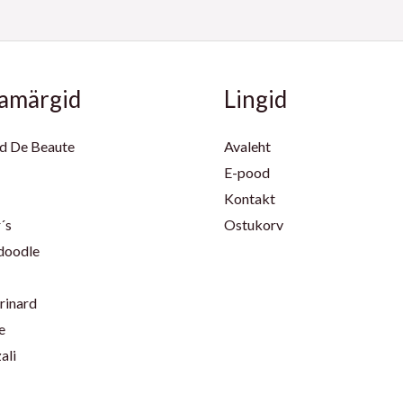
amärgid
Lingid
d De Beaute
Avaleht
E-pood
Kontakt
´s
Ostukorv
doodle
rinard
e
ali