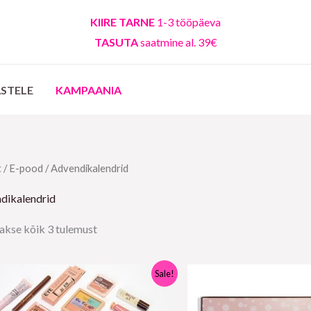
KIIRE TARNE
1-3 tööpäeva
TASUTA
saatmine al. 39€
ASTELE
KAMPAANIA
Sorditud
t
/
E-pood
/ Advendikalendrid
uusimate
järgi
dikalendrid
akse kõik 3 tulemust
Algne
Praegune
Algne
Praegune
Sale!
hind
hind
hind
hind
oli:
on:
oli:
on:
55,95 €.
41,95 €.
14,95 €.
9,95 €.