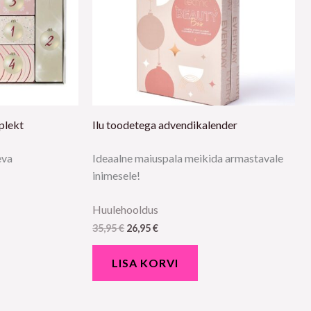
plekt
Ilu toodetega advendikalender
eva
Ideaalne maiuspala meikida armastavale
inimesele!
Huulehooldus
35,95
€
26,95
€
LISA KORVI