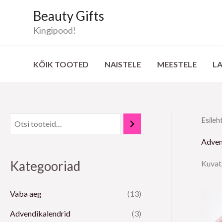
Skip
Beauty Gifts
to
Kingipood!
content
KÕIK TOOTED
NAISTELE
MEESTELE
L
Esileh
Adven
Kategooriad
Kuvat
Vaba aeg
(13)
Advendikalendrid
(3)